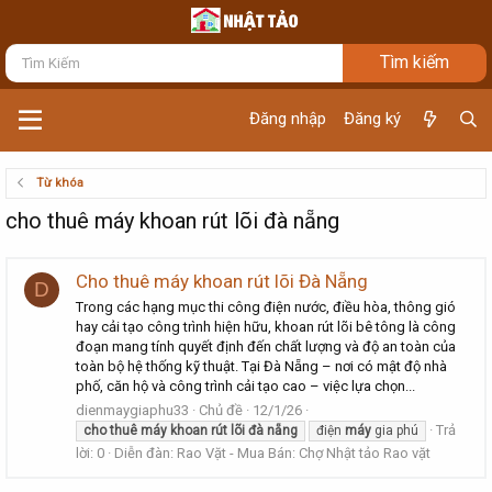
Đăng nhập
Đăng ký
Từ khóa
cho thuê máy khoan rút lõi đà nẵng
Cho thuê máy khoan rút lõi Đà Nẵng
D
Trong các hạng mục thi công điện nước, điều hòa, thông gió
hay cải tạo công trình hiện hữu, khoan rút lõi bê tông là công
đoạn mang tính quyết định đến chất lượng và độ an toàn của
toàn bộ hệ thống kỹ thuật. Tại Đà Nẵng – nơi có mật độ nhà
phố, căn hộ và công trình cải tạo cao – việc lựa chọn...
dienmaygiaphu33
Chủ đề
12/1/26
Trả
cho
thuê
máy
khoan
rút
lõi
đà
nẵng
điện
máy
gia phú
lời: 0
Diễn đàn:
Rao Vặt - Mua Bán: Chợ Nhật tảo Rao vặt