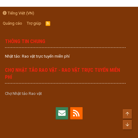
Tiếng Việt (VN)
Quảng cáo
Trợ giúp
R
S
S
THÔNG TIN CHUNG
Nhật tảo: Rao vặt trực tuyến miễn phí
CHỢ NHẬT TẢO RAO VẶT - RAO VẶT TRỰC TUYẾN MIỄN
PHÍ
Chợ Nhật tảo Rao vặt
Top
Bott