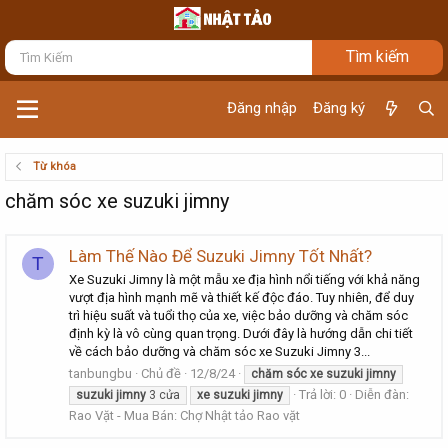
Đăng nhập
Đăng ký
Từ khóa
chăm sóc xe suzuki jimny
Làm Thế Nào Để Suzuki Jimny Tốt Nhất?
T
Xe Suzuki Jimny là một mẫu xe địa hình nổi tiếng với khả năng
vượt địa hình mạnh mẽ và thiết kế độc đáo. Tuy nhiên, để duy
trì hiệu suất và tuổi thọ của xe, việc bảo dưỡng và chăm sóc
định kỳ là vô cùng quan trọng. Dưới đây là hướng dẫn chi tiết
về cách bảo dưỡng và chăm sóc xe Suzuki Jimny 3...
tanbungbu
Chủ đề
12/8/24
chăm
sóc
xe
suzuki
jimny
Trả lời: 0
Diễn đàn:
suzuki
jimny
3 cửa
xe
suzuki
jimny
Rao Vặt - Mua Bán: Chợ Nhật tảo Rao vặt