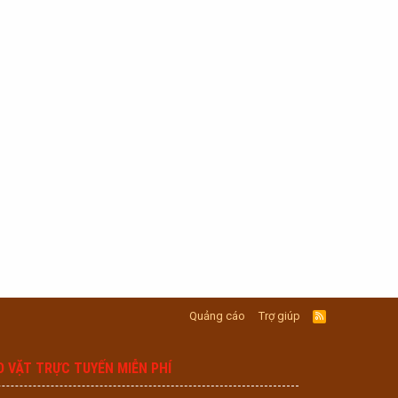
Quảng cáo
Trợ giúp
R
S
S
O VẶT TRỰC TUYẾN MIỄN PHÍ