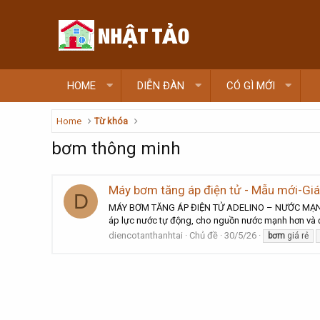
HOME
DIỄN ĐÀN
CÓ GÌ MỚI
Home
Từ khóa
bơm thông minh
Máy bơm tăng áp điện tử - Mẫu mới-Giá
D
MÁY BƠM TĂNG ÁP ĐIỆN TỬ ADELINO – NƯỚC MẠNH, ỔN
áp lực nước tự động, cho nguồn nước mạnh hơn và đ
diencotanthanhtai
Chủ đề
30/5/26
bơm
giá rẻ