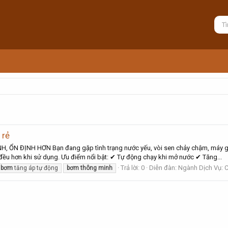
 rẻ
 ĐỊNH HƠN Bạn đang gặp tình trạng nước yếu, vòi sen chảy chậm, máy giặt
ều hơn khi sử dụng. Ưu điểm nổi bật: ✔ Tự động chạy khi mở nước ✔ Tăng...
Trả lời: 0
Diễn đàn:
Ngành Dịch Vụ: C
bơm
tăng áp tự động
bơm
thông
minh