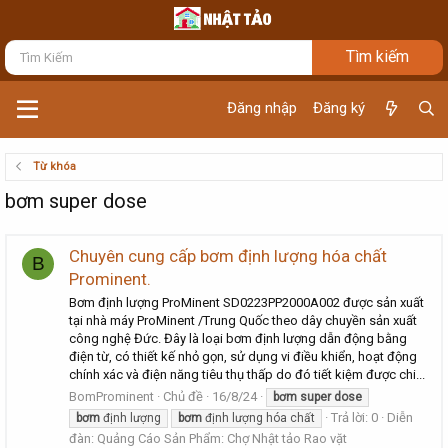
Đăng nhập
Đăng ký
Từ khóa
bơm super dose
Chuyên cung cấp bơm định lượng hóa chất
B
Prominent.
Bơm định lượng ProMinent SD0223PP2000A002 được sản xuất
tại nhà máy ProMinent /Trung Quốc theo dây chuyền sản xuất
công nghệ Đức. Đây là loại bơm định lượng dẫn động bằng
điện từ, có thiết kế nhỏ gọn, sử dụng vi điều khiển, hoạt động
chính xác và điện năng tiêu thụ thấp do đó tiết kiệm được chi...
BomProminent
Chủ đề
16/8/24
bơm
super
dose
Trả lời: 0
Diễn
bơm
định lượng
bơm
định lượng hóa chất
đàn:
Quảng Cáo Sản Phẩm: Chợ Nhật tảo Rao vặt