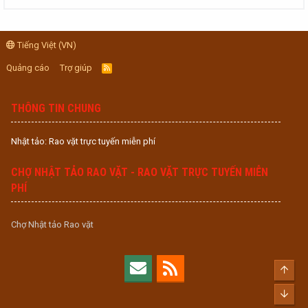
Tiếng Việt (VN)
Quảng cáo
Trợ giúp
R
S
S
THÔNG TIN CHUNG
Nhật tảo: Rao vặt trực tuyến miễn phí
CHỢ NHẬT TẢO RAO VẶT - RAO VẶT TRỰC TUYẾN MIỄN
PHÍ
Chợ Nhật tảo Rao vặt
Top
Bott