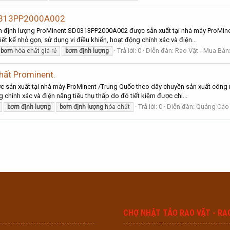
D0313PP2000A002
ịnh lượng ProMinent SD0313PP2000A002 được sản xuất tại nhà máy ProMinen
ết kế nhỏ gọn, sử dụng vi điều khiển, hoạt động chính xác và điện...
Trả lời: 0
Diễn đàn:
Rao Vặt - Mua Bán:
bơm
hóa chất giá rẻ
bơm
định
lượng
hất Prominent.
ản xuất tại nhà máy ProMinent /Trung Quốc theo dây chuyền sản xuất công n
g chính xác và điện năng tiêu thụ thấp do đó tiết kiệm được chi...
Trả lời: 0
Diễn đàn:
Quảng Cáo 
bơm
định
lượng
bơm
định
lượng
hóa chất
CHỢ NHẬT TẢO RAO VẶT - RA