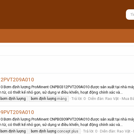
312PVT209A010
 Bơm định lượng ProMinent CNPB0312PVT209A010 được sản xuất tại nhà máy 
từ, có thiết kế nhỏ gọn, sử dụng vi điều khiển, hoạt động chính xác và...
Trả lời: 0
Diễn đàn:
Rao Vặt - Mua Bá
bơm
định
lượng
bơm
định
lượng
màng
309PVT209A010
 Bơm định lượng ProMinent CNPB0309PVT209A010 được sản xuất tại nhà máy 
từ, có thiết kế nhỏ gọn, sử dụng vi điều khiển, hoạt động chính xác và...
Trả lời: 0
Diễn đàn:
Rao Vặt -
bơm
định
lượng
bơm
định
lượng
concept plus