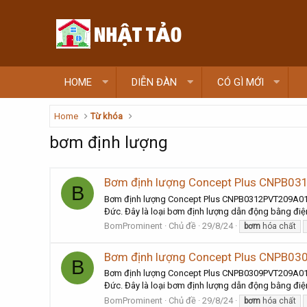
HOME
DIỄN ĐÀN
CÓ GÌ MỚI
Home
Từ khóa
bơm định lượng
Bơm định lượng Concept Plus CNPB0
B
Bơm định lượng Concept Plus CNPB0312PVT209A010
Đức. Đây là loại bơm định lượng dẫn động bằng điện 
BomProminent
Chủ đề
29/8/24
bơm
hóa chất
Bơm định lượng Concept Plus CNPB0
B
Bơm định lượng Concept Plus CNPB0309PVT209A010
Đức. Đây là loại bơm định lượng dẫn động bằng điện 
BomProminent
Chủ đề
29/8/24
bơm
hóa chất