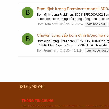
Bơm định lượng Prominent model: S
B
Bơm định lượng ProMinent SD0313PP2000A002 Bơm đ
là loại bơm định lượng dẫn động bằng điện từ, có thi
BomProminent
Chủ đề
29/8/24
bơm
hóa chất
Chuyên cung cấp bơm định lượng hóa c
B
Bơm định lượng ProMinent SD0223PP2000A002 được s
có thiết kế nhỏ gọn, sử dụng vi điều khiển, hoạt độn
BomProminent
Chủ đề
16/8/24
bơm
super dose
Tiếng Việt (VN)
THÔNG TIN CHUNG