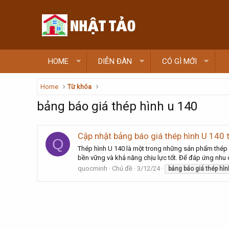
HOME
DIỄN ĐÀN
CÓ GÌ MỚI
Home
Từ khóa
bảng báo giá thép hình u 140
Cập nhật bảng báo giá thép hình U 140 
Q
Thép hình U 140 là một trong những sản phẩm thép 
bền vững và khả năng chịu lực tốt. Để đáp ứng nhu c
quocminh
Chủ đề
3/12/24
bảng
báo
giá
thép
hìn