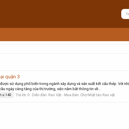
tại quận 3
được sử dụng phổ biến trong ngành xây dựng và sản xuất kết cấu thép. Với n
ầu ngày càng tăng của thị trường, việc nắm bắt thông tin về...
Trả lời: 0
Diễn đàn:
Rao Vặt - Mua Bán: Chợ Nhật tảo Rao vặt
h
u
140