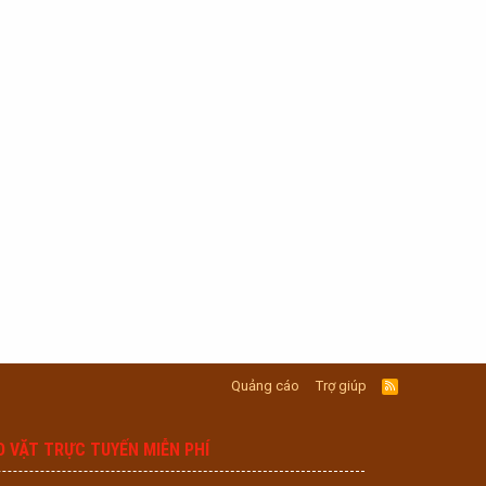
Quảng cáo
Trợ giúp
R
S
S
O VẶT TRỰC TUYẾN MIỄN PHÍ