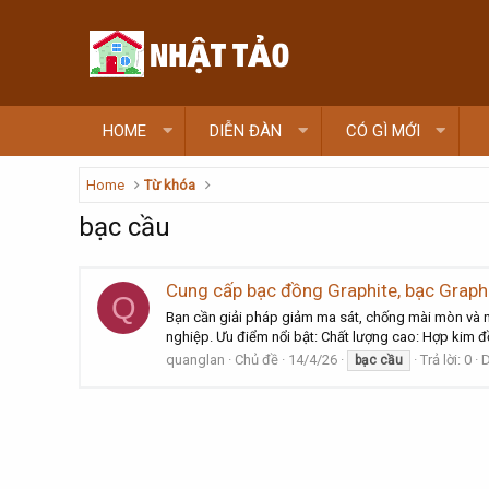
HOME
DIỄN ĐÀN
CÓ GÌ MỚI
Home
Từ khóa
bạc cầu
Cung cấp bạc đồng Graphite, bạc Graph
Q
Bạn cần giải pháp giảm ma sát, chống mài mòn và n
nghiệp. Ưu điểm nổi bật: Chất lượng cao: Hợp kim đồng
quanglan
Chủ đề
14/4/26
Trả lời: 0
D
bạc
cầu