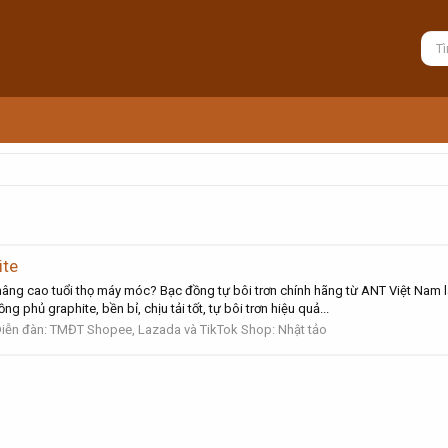
ite
âng cao tuổi thọ máy móc? Bạc đồng tự bôi trơn chính hãng từ ANT Việt Nam là
 phủ graphite, bền bỉ, chịu tải tốt, tự bôi trơn hiệu quả...
iễn đàn:
TMĐT Shopee, Lazada và TikTok Shop: Nhật tảo