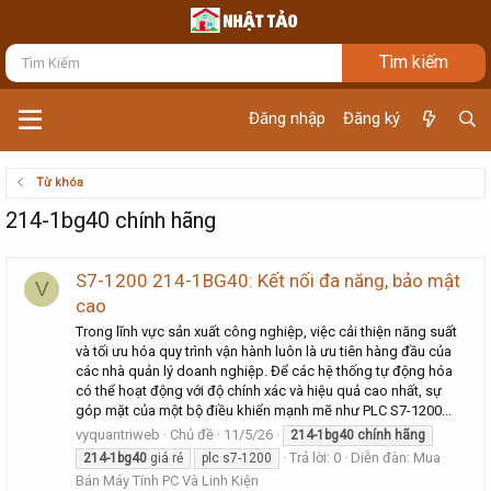
Đăng nhập
Đăng ký
Từ khóa
214-1bg40 chính hãng
S7-1200 214-1BG40: Kết nối đa năng, bảo mật
V
cao
Trong lĩnh vực sản xuất công nghiệp, việc cải thiện năng suất
và tối ưu hóa quy trình vận hành luôn là ưu tiên hàng đầu của
các nhà quản lý doanh nghiệp. Để các hệ thống tự động hóa
có thể hoạt động với độ chính xác và hiệu quả cao nhất, sự
góp mặt của một bộ điều khiển mạnh mẽ như PLC S7-1200...
vyquantriweb
Chủ đề
11/5/26
214-1bg40
chính
hãng
Trả lời: 0
Diễn đàn:
Mua
214-1bg40
giá rẻ
plc s7-1200
Bán Máy Tính PC Và Linh Kiện