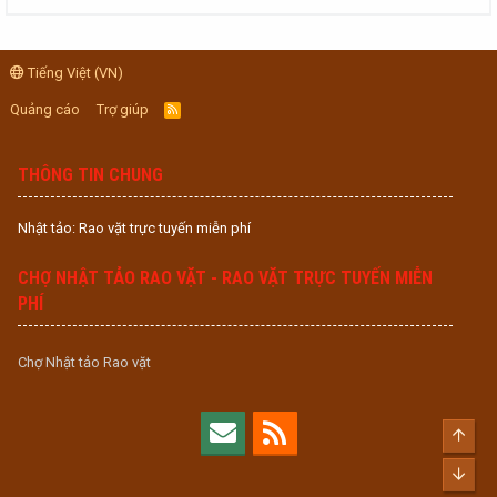
Tiếng Việt (VN)
Quảng cáo
Trợ giúp
R
S
S
THÔNG TIN CHUNG
Nhật tảo: Rao vặt trực tuyến miễn phí
CHỢ NHẬT TẢO RAO VẶT - RAO VẶT TRỰC TUYẾN MIỄN
PHÍ
Chợ Nhật tảo Rao vặt
Top
Bott