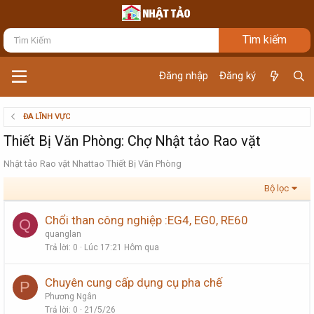
Đăng nhập
Đăng ký
ĐA LĨNH VỰC
Thiết Bị Văn Phòng: Chợ Nhật tảo Rao vặt
Nhật tảo Rao vặt Nhattao Thiết Bị Văn Phòng
Bộ lọc
Chổi than công nghiệp :EG4, EG0, RE60
Q
quanglan
Trả lời
0
Lúc 17:21 Hôm qua
Chuyên cung cấp dụng cụ pha chế
P
Phương Ngân
Trả lời
0
21/5/26