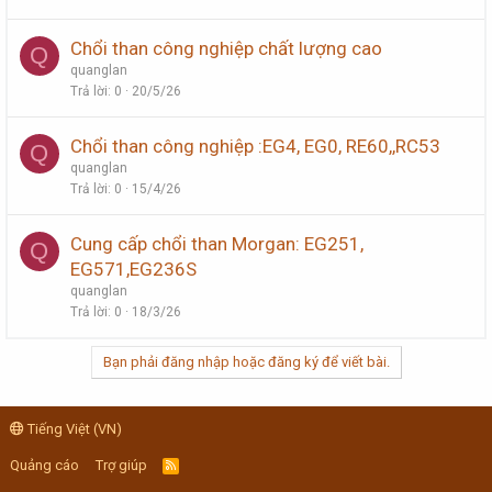
Chổi than công nghiệp chất lượng cao
Q
quanglan
Trả lời
0
20/5/26
Chổi than công nghiệp :EG4, EG0, RE60,,RC53
Q
quanglan
Trả lời
0
15/4/26
Cung cấp chổi than Morgan: EG251,
Q
EG571,EG236S
quanglan
Trả lời
0
18/3/26
Bạn phải đăng nhập hoặc đăng ký để viết bài.
Tiếng Việt (VN)
Quảng cáo
Trợ giúp
R
S